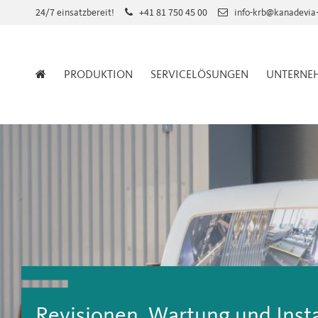
Skip
24/7 einsatzbereit!
+41 81 750 45 00
info-krb@kanadevia
to
main
PRODUKTION
SERVICELÖSUNGEN
UNTERNE
content
Revisionen, Wartung und Ins